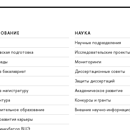
ЗОВАНИЕ
НАУКА
Научные подразделения
вская подготовка
Исследовательские проекты
иады
Мониторинги
в бакалавриат
Диссертационные советы
Защиты диссертаций
в магистратуру
Академическое развитие
нтура
Конкурсы и гранты
ительное образование
Внешние научно-информаци
развития карьеры
-инкубатор ВШЭ