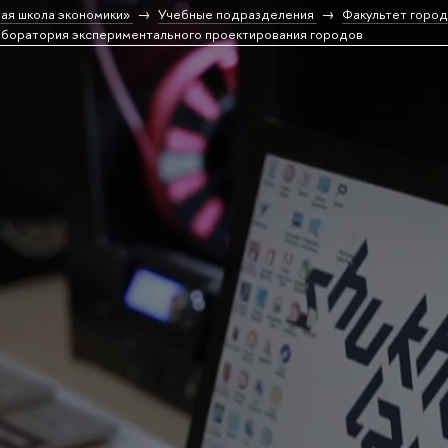
ая школа экономики»
Учебные подразделения
Факультет город
боратория экспериментального проектирования городов