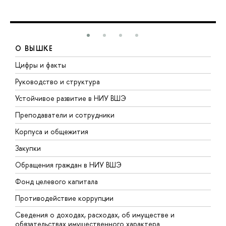
О ВЫШКЕ
Цифры и факты
Л
Руководство и структура
Д
Устойчивое развитие в НИУ ВШЭ
О
Преподаватели и сотрудники
П
Корпуса и общежития
В
Закупки
П
Обращения граждан в НИУ ВШЭ
А
Фонд целевого капитала
Д
Противодействие коррупции
Ц
Сведения о доходах, расходах, об имуществе и
Б
обязательствах имущественного характера