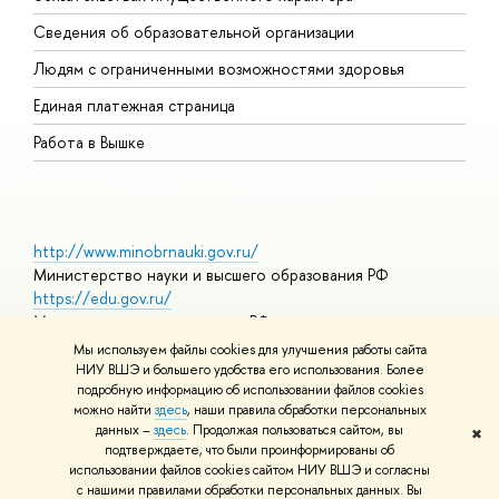
О
Сведения об образовательной организации
О
Людям с ограниченными возможностями здоровья
Единая платежная страница
Работа в Вышке
http://www.minobrnauki.gov.ru/
Министерство науки и высшего образования РФ
https://edu.gov.ru/
Министерство просвещения РФ
https://elearning.hse.ru/mooc
Мы используем файлы cookies для улучшения работы сайта
Массовые открытые онлайн-курсы
НИУ ВШЭ и большего удобства его использования. Более
подробную информацию об использовании файлов cookies
можно найти
здесь
, наши правила обработки персональных
данных –
здесь
. Продолжая пользоваться сайтом, вы
✖
© НИУ ВШЭ 1993–2026
Адреса и контакты
Условия
подтверждаете, что были проинформированы об
использования материалов
Политика конфиденциальности
Карта
использовании файлов cookies сайтом НИУ ВШЭ и согласны
сайта
с нашими правилами обработки персональных данных. Вы