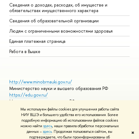
Сведения о доходах, расходах, об имуществе и
Б
обязательствах имущественного характера
О
Сведения об образовательной организации
О
Людям с ограниченными возможностями здоровья
Единая платежная страница
Работа в Вышке
http://www.minobrnauki.gov.ru/
Министерство науки и высшего образования РФ
https://edu.gov.ru/
Министерство просвещения РФ
https://elearning.hse.ru/mooc
Мы используем файлы cookies для улучшения работы сайта
Массовые открытые онлайн-курсы
НИУ ВШЭ и большего удобства его использования. Более
подробную информацию об использовании файлов cookies
можно найти
здесь
, наши правила обработки персональных
данных –
здесь
. Продолжая пользоваться сайтом, вы
✖
© НИУ ВШЭ 1993–2026
Адреса и контакты
Условия
подтверждаете, что были проинформированы об