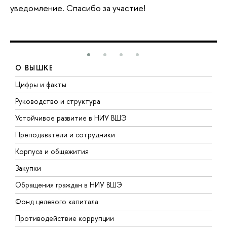
уведомление. Спасибо за участие!
О ВЫШКЕ
Цифры и факты
Л
Руководство и структура
Д
Устойчивое развитие в НИУ ВШЭ
О
Преподаватели и сотрудники
П
Корпуса и общежития
В
Закупки
П
Обращения граждан в НИУ ВШЭ
А
Фонд целевого капитала
Д
Противодействие коррупции
Ц