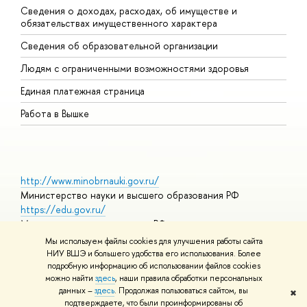
Сведения о доходах, расходах, об имуществе и
Б
обязательствах имущественного характера
О
Сведения об образовательной организации
О
Людям с ограниченными возможностями здоровья
Единая платежная страница
Работа в Вышке
http://www.minobrnauki.gov.ru/
Министерство науки и высшего образования РФ
https://edu.gov.ru/
Министерство просвещения РФ
https://elearning.hse.ru/mooc
Мы используем файлы cookies для улучшения работы сайта
Массовые открытые онлайн-курсы
НИУ ВШЭ и большего удобства его использования. Более
подробную информацию об использовании файлов cookies
можно найти
здесь
, наши правила обработки персональных
данных –
здесь
. Продолжая пользоваться сайтом, вы
✖
© НИУ ВШЭ 1993–2026
Адреса и контакты
Условия
подтверждаете, что были проинформированы об