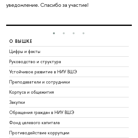
уведомление. Спасибо за участие!
О ВЫШКЕ
Цифры и факты
Л
Руководство и структура
Д
Устойчивое развитие в НИУ ВШЭ
О
Преподаватели и сотрудники
П
Корпуса и общежития
В
Закупки
П
Обращения граждан в НИУ ВШЭ
А
Фонд целевого капитала
Д
Противодействие коррупции
Ц