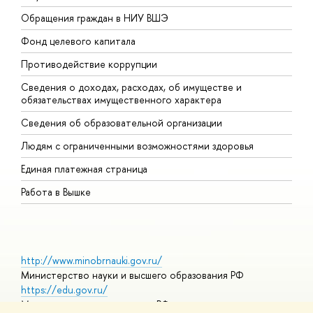
Обращения граждан в НИУ ВШЭ
А
Фонд целевого капитала
Д
Противодействие коррупции
Ц
Сведения о доходах, расходах, об имуществе и
Б
обязательствах имущественного характера
О
Сведения об образовательной организации
О
Людям с ограниченными возможностями здоровья
Единая платежная страница
Работа в Вышке
http://www.minobrnauki.gov.ru/
Министерство науки и высшего образования РФ
https://edu.gov.ru/
Министерство просвещения РФ